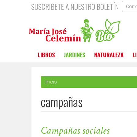
Pasar
SUSCRIBETE A NUESTRO BOLETÍN
al
Correo
contenido
electr
principal
*
LIBROS
JARDINES
NATURALEZA
L
Inicio
campañas
Campañas sociales