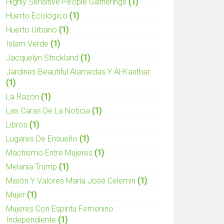
Highly Sensitive People Gatherings
(1)
Huerto Ecológico
(1)
Huerto Urbano
(1)
Islam Verde
(1)
Jacquelyn Strickland
(1)
Jardines Beautiful Alamedas Y Al-Kauthar
(1)
La Razón
(1)
Las Caras De La Noticia
(1)
Libros
(1)
Lugares De Ensueño
(1)
Machismo Entre Mujeres
(1)
Melania Trump
(1)
Misión Y Valores María José Celemín
(1)
Mujer
(1)
Mujeres Con Espíritu Femenino
Independiente
(1)