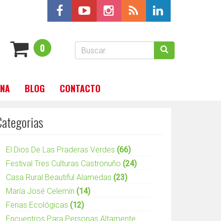
Formulario
0
de
Buscar
búsqueda
INA
BLOG
CONTACTO
Categorias
El Dios De Las Praderas Verdes
(66)
Festival Tres Culturas Castronuño
(24)
Casa Rural Beautiful Alamedas
(23)
María José Celemín
(14)
Ferias Ecológicas
(12)
Encuentros Para Personas Altamente