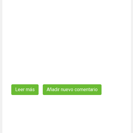
Leer más
sobre MELANIA TRUMP a la luz de los arquetipo
Añadir nuevo comentario