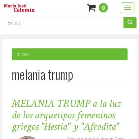
Pasar
0
Togg
al
navig
contenido
Formulario
principal
de
Buscar
búsqueda
Inicio
melania trump
MELANIA TRUMP a la luz
de los arquetipos femeninos
griegos "Hestia" y "Afrodita"