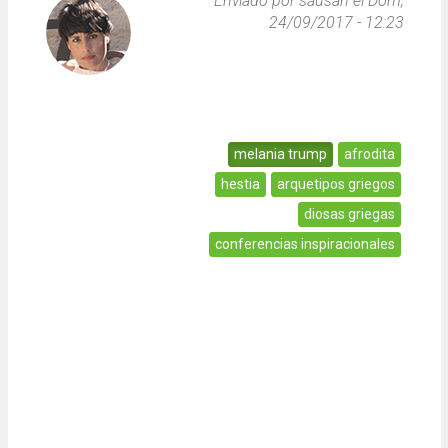
Enviado por
sausan
el Dom,
24/09/2017 - 12:23
melania trump
afrodita
hestia
arquetipos griegos
diosas griegas
conferencias inspiracionales