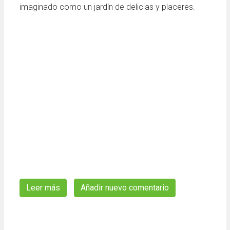
imaginado como un jardín de delicias y placeres.
Leer más
sobre Las fuentes nazaríes de la casa rural Be
Añadir nuevo comentario