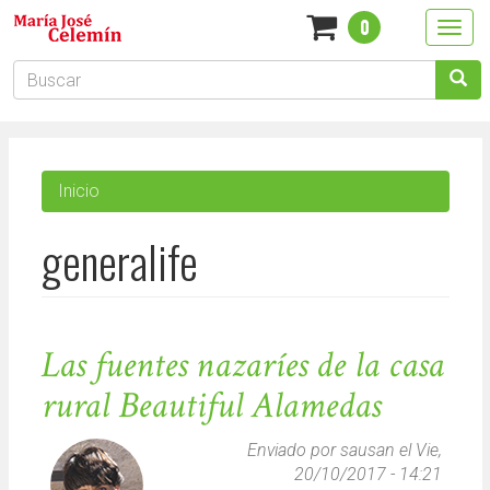
Pasar
0
Togg
al
navig
contenido
Formulario
principal
de
Buscar
búsqueda
Inicio
generalife
Las fuentes nazaríes de la casa
rural Beautiful Alamedas
Enviado por
sausan
el Vie,
20/10/2017 - 14:21