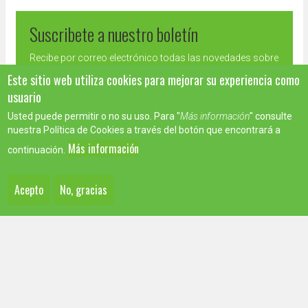
Suscribete a nuestro boletín
Recibe por correo electrónico todas las novedades sobre
María José Celemín
Este sitio web utiliza cookies para mejorar su experiencia como
usuario
Usted puede permitir o no su uso. Para "
Más información
" consulte
Correo
nuestra Política de Cookies a través del botón que encontrará a
electrónico
Suscribirse
*
Más información
continuación.
Acepto
No, gracias