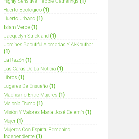
Highly Sensitive People Gatherings
(1)
Huerto Ecológico
(1)
Huerto Urbano
(1)
Islam Verde
(1)
Jacquelyn Strickland
(1)
Jardines Beautiful Alamedas Y Al-Kauthar
(1)
La Razón
(1)
Las Caras De La Noticia
(1)
Libros
(1)
Lugares De Ensueño
(1)
Machismo Entre Mujeres
(1)
Melania Trump
(1)
Misión Y Valores María José Celemín
(1)
Mujer
(1)
Mujeres Con Espíritu Femenino
Independiente
(1)