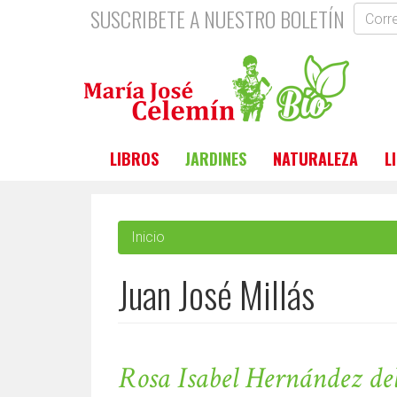
Pasar
SUSCRIBETE A NUESTRO BOLETÍN
al
Correo
contenido
electr
principal
*
LIBROS
JARDINES
NATURALEZA
L
Inicio
Juan José Millás
Rosa Isabel Hernández de