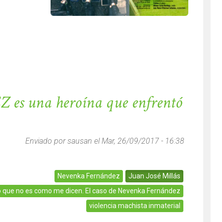
er bella de espíritu femenino independiente en una España mis
 una heroína que enfrentó
Enviado por
sausan
el Mar, 26/09/2017 - 16:38
Nevenka Fernández
Juan José Millás
o que no es como me dicen. El caso de Nevenka Fernández
violencia machista inmaterial