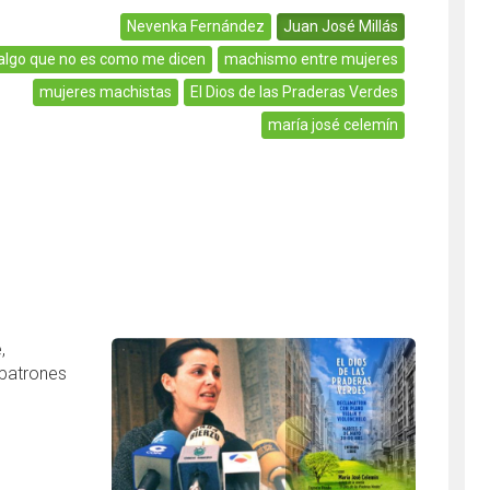
Nevenka Fernández
Juan José Millás
algo que no es como me dicen
machismo entre mujeres
mujeres machistas
El Dios de las Praderas Verdes
maría josé celemín
,
 patrones