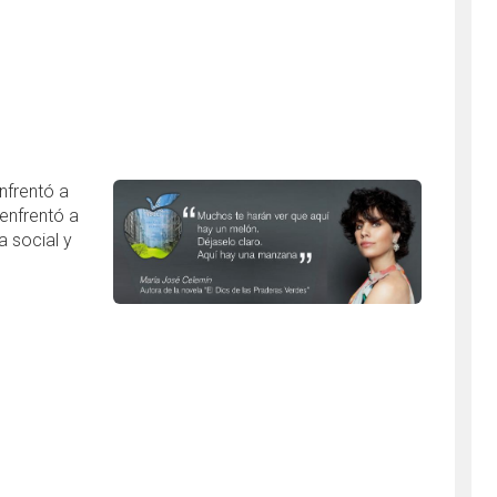
nfrentó a
 enfrentó a
a social y
heroína que enfrentó la violencia inmaterial