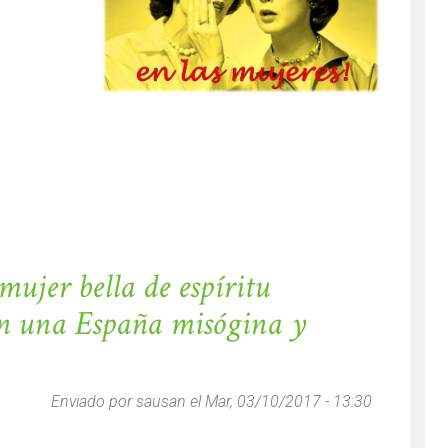
ampo, la concejala machista de la Concejalía de Familia de Vall
ujer bella de espíritu
en una España misógina y
Enviado por
sausan
el Mar, 03/10/2017 - 13:30