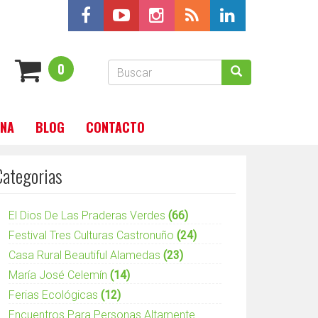
Formulario
0
de
Buscar
búsqueda
INA
BLOG
CONTACTO
Categorias
El Dios De Las Praderas Verdes
(66)
Festival Tres Culturas Castronuño
(24)
Casa Rural Beautiful Alamedas
(23)
María José Celemín
(14)
Ferias Ecológicas
(12)
Encuentros Para Personas Altamente