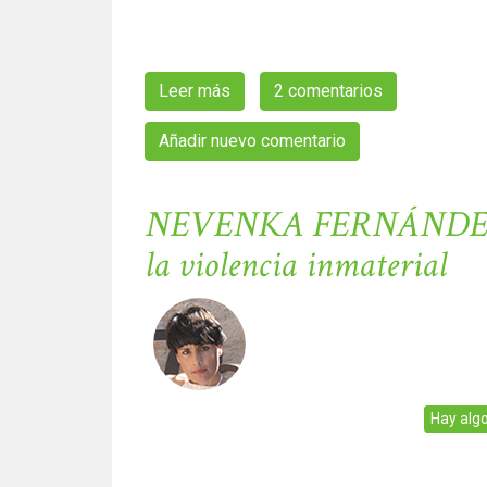
Leer más
sobre Nevenka Fernández, una muj
2 comentarios
Añadir nuevo comentario
NEVENKA FERNÁNDEZ es
la violencia inmaterial
Hay alg