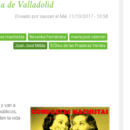
ia de Valladolid
Enviado por
sausan
el Mié, 11/10/2017 - 10:58
es machistas
Nevenka Fernández
maría josé celemín
Juan José Millás
El Dios de las Praderas Verdes
 y van a
públicos,
en la vida