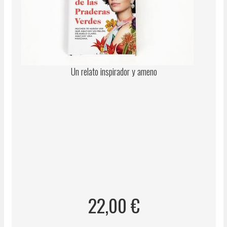
las
Praderas
Verdes
Un relato inspirador y ameno
22,00 €