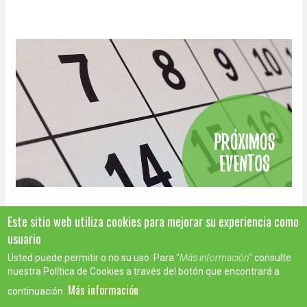
Este sitio web utiliza cookies para mejorar su experiencia como
usuario
Usted puede permitir o no su uso. Para "
Más información
" consulte
nuestra Política de Cookies a través del botón que encontrará a
Más información
continuación.